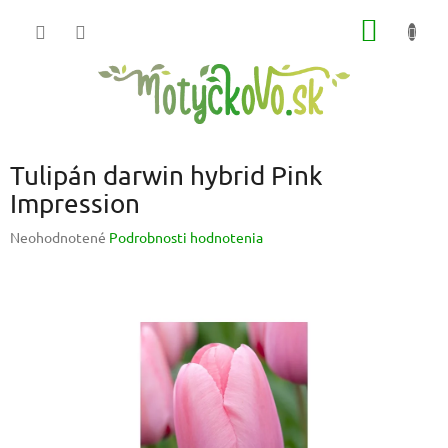
Prejsť
NÁKU
na
obsah
KOŠÍK
Tulipán darwin hybrid Pink
Impression
Priemerné
Neohodnotené
Podrobnosti hodnotenia
hodnotenie
produktu
je
0,0
z
5
hviezdičiek.