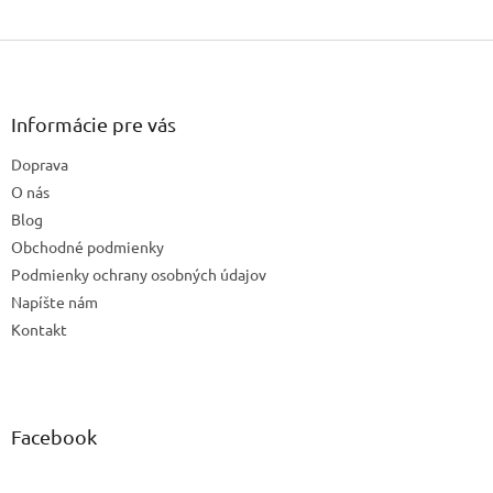
Z
á
p
ä
Informácie pre vás
t
Doprava
i
e
O nás
Blog
Obchodné podmienky
Podmienky ochrany osobných údajov
Napíšte nám
Kontakt
Facebook