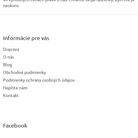
neskoro.
Z
á
p
ä
Informácie pre vás
t
Doprava
i
e
O nás
Blog
Obchodné podmienky
Podmienky ochrany osobných údajov
Napíšte nám
Kontakt
Facebook