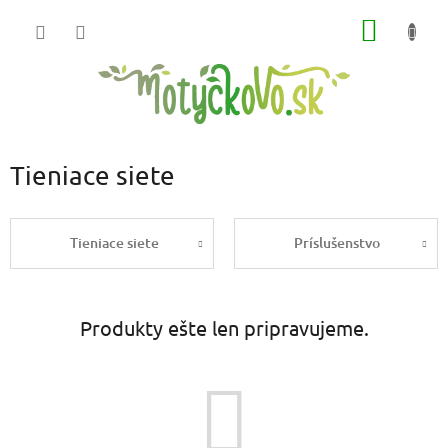
Prejsť
NÁKU
na
obsah
KOŠÍK
Tieniace siete
Tieniace siete
Príslušenstvo
Produkty ešte len pripravujeme.