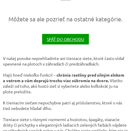
Môžete sa ale pozrieť na ostatné kategórie.
SPÄŤ DO OBCHODU
V našej ponuke neprehliadnite ani tieniace siete, ktoré často vídať
upevnené na plotoch v záhradách či predzáhradkách.
Majú hneď niekoľko funkcií –
chránia rastliny pred silným slnkom
a vetrom a vám doprajú trochu viac súkromia na dvore.
Všetko
záleží od toho, akú hustú sieť si vyberiete alebo koľkokrát ju na
plote preložíte.
K tieniacim sieťam nepochybne patrí aj príslušenstvo, ktoré u nás
tiež nebudete hľadať dlho.
Tieniace siete s rôznymi rozmermi a hustotou, špagáty, viazacie
drôty či príchytky v elegantných ladiacich zelených farbách nájdete
vo výhodných cenách práve u nás. Chráňte svoje rastlinky, kým nie je