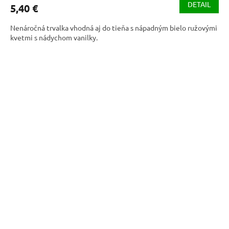
produktu
DETAIL
5,40 €
je
4,1
Nenáročná trvalka vhodná aj do tieňa s nápadným bielo ružovými
z
kvetmi s nádychom vanilky.
5
hviezdičiek.