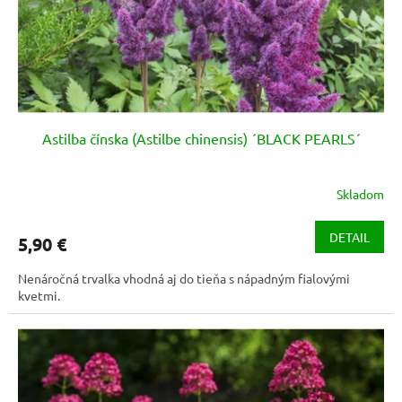
Astilba čínska (Astilbe chinensis) ´BLACK PEARLS´
Skladom
Priemerné
hodnotenie
produktu
DETAIL
5,90 €
je
4,3
Nenáročná trvalka vhodná aj do tieňa s nápadným fialovými
z
kvetmi.
5
hviezdičiek.