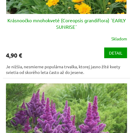
Krásnoočko mnohokveté (Coreopsis grandiflora) ´EARLY
SUNRISE´
Skladom
Priemerné
hodnotenie
produktu
DETAIL
4,90 €
je
3,6
Je nižšia, nesmierne populárna trvalka, ktorej jasno žlté kvety
z
svietia od skorého leta často až do jesene.
5
hviezdičiek.