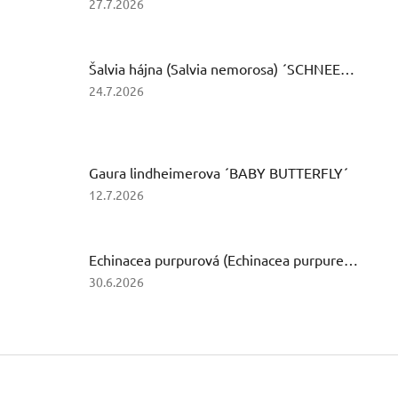
Hodnotenie
27.7.2026
produktu
je
4
Šalvia hájna (Salvia nemorosa) ´SCHNEEHUGEL´
z
5
Hodnotenie
24.7.2026
hviezdičiek.
produktu
je
1
z
Gaura lindheimerova ´BABY BUTTERFLY´
5
hviezdičiek.
Hodnotenie
12.7.2026
produktu
je
5
Echinacea purpurová (Echinacea purpurea) ´MAGNUS´
z
5
Hodnotenie
30.6.2026
hviezdičiek.
produktu
je
3
z
Z
5
á
hviezdičiek.