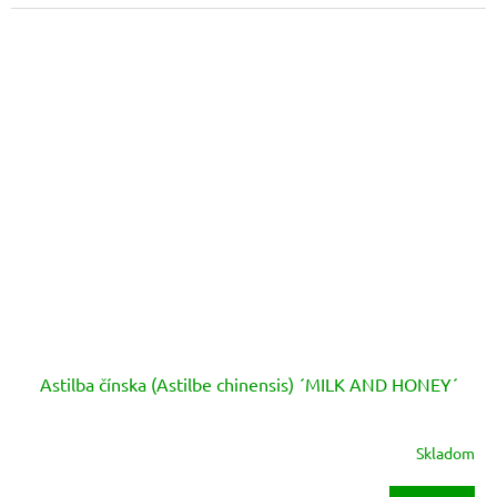
hviezdičiek.
Astilba čínska (Astilbe chinensis) ´MILK AND HONEY´
Skladom
Priemerné
hodnotenie