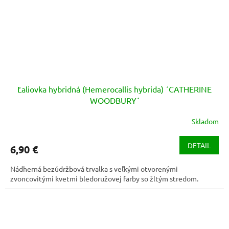
Ľaliovka hybridná (Hemerocallis hybrida) ´CATHERINE
WOODBURY´
Skladom
Priemerné
hodnotenie
produktu
DETAIL
6,90 €
je
3,5
Nádherná bezúdržbová trvalka s veľkými otvorenými
z
zvoncovitými kvetmi bledoružovej farby so žltým stredom.
5
hviezdičiek.