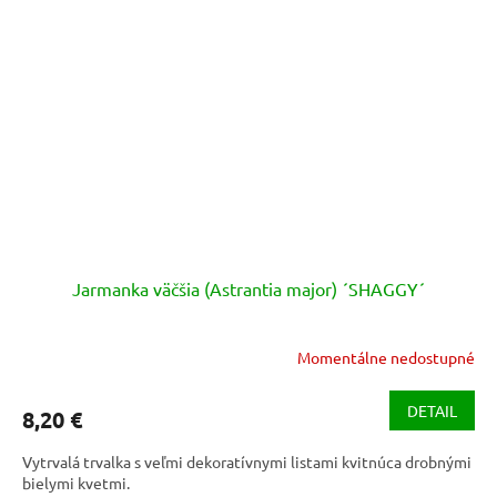
Jarmanka väčšia (Astrantia major) ´SHAGGY´
Momentálne nedostupné
Priemerné
hodnotenie
produktu
DETAIL
8,20 €
je
3,5
Vytrvalá trvalka s veľmi dekoratívnymi listami kvitnúca drobnými
z
bielymi kvetmi.
5