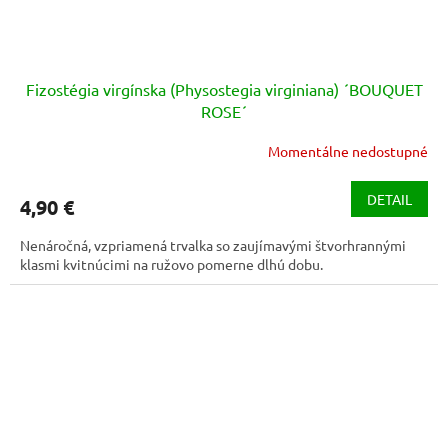
Fizostégia virgínska (Physostegia virginiana) ´BOUQUET
ROSE´
Momentálne nedostupné
Priemerné
hodnotenie
produktu
DETAIL
4,90 €
je
3,0
Nenáročná, vzpriamená trvalka so zaujímavými štvorhrannými
z
klasmi kvitnúcimi na ružovo pomerne dlhú dobu.
5
hviezdičiek.