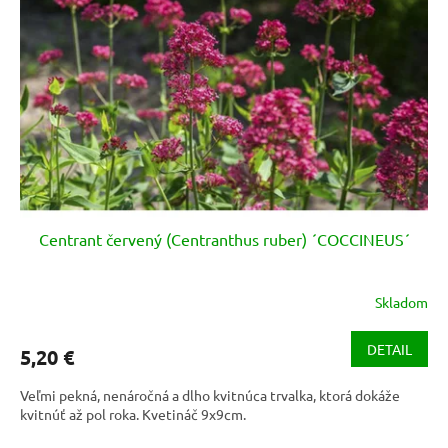
Centrant červený (Centranthus ruber) ´COCCINEUS´
Skladom
Priemerné
hodnotenie
produktu
DETAIL
5,20 €
je
3,1
Veľmi pekná, nenáročná a dlho kvitnúca trvalka, ktorá dokáže
z
kvitnúť až pol roka. Kvetináč 9x9cm.
5
hviezdičiek.