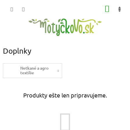
Prejsť
NÁKU
na
obsah
KOŠÍK
Doplnky
Netkané a agro
textílie
Produkty ešte len pripravujeme.