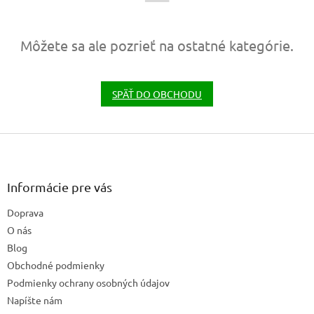
Môžete sa ale pozrieť na ostatné kategórie.
SPÄŤ DO OBCHODU
Z
á
p
ä
Informácie pre vás
t
Doprava
i
e
O nás
Blog
Obchodné podmienky
Podmienky ochrany osobných údajov
Napíšte nám