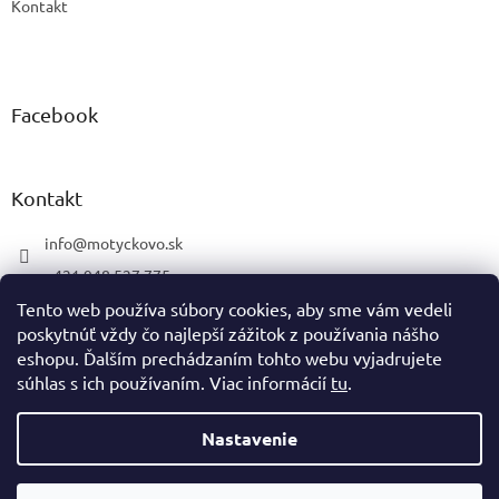
Kontakt
Facebook
Kontakt
info
@
motyckovo.sk
+421 948 527 775
Motyčkovo.sk
Tento web používa súbory cookies, aby sme vám vedeli
poskytnúť vždy čo najlepší zážitok z používania nášho
motyckovo.sk
eshopu. Ďalším prechádzaním tohto webu vyjadrujete
súhlas s ich používaním. Viac informácií
tu
.
Vytvoril Shoptet
Nastavenie
Copyright 2026
Motyčkovo.sk
. Všetky práva vyhradené.
Upraviť