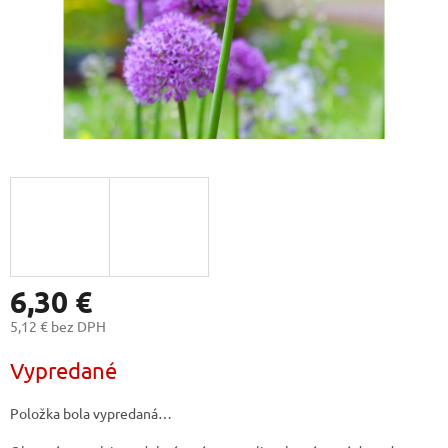
6,30 €
5,12 € bez DPH
Jednotková
Vypredané
cena:
Položka bola vypredaná…