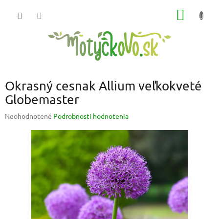
Prejsť
NÁKU
na
obsah
KOŠÍK
Okrasný cesnak Allium veľkokveté
Globemaster
Priemerné
Neohodnotené
Podrobnosti hodnotenia
hodnotenie
produktu
je
0,0
z
5
hviezdičiek.