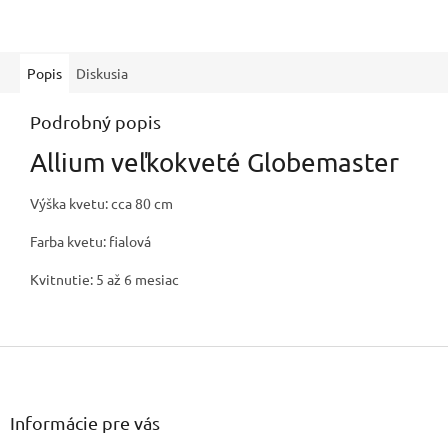
Popis
Diskusia
Podrobný popis
Allium veľkokveté Globemaster
Výška kvetu: cca 80 cm
Farba kvetu: fialová
Kvitnutie: 5 až 6 mesiac
Z
á
p
ä
Informácie pre vás
t