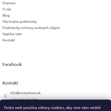
Doprava
i
e
O nás
Blog
Obchodné podmienky
Podmienky ochrany osobných údajov
Napíšte nám
Kontakt
Facebook
Kontakt
info
@
motyckovo.sk
+421 948 527 775
Tento web používa súbory cookies, aby sme vám vedeli
Motyčkovo.sk