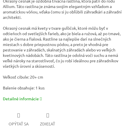
Okrasný cesnak je ozdobná trvácna rastlina, ktorá patrí do rodu
Allium. Táto rastlina je známa svojím elegantným vzhľadom a
aromatickou vôňou, vďaka čomu si ju obľúbili záhradkári a záhradní
architekti.
Okrasný cesnak má kvety v tvare guľôčok, ktoré môžu byť v
odtieňoch od svetlejších farieb, ako je biela a ružová, až po tmavé,
ako je čierna a fialová. Rastline sa najlepšie darí na slnečných
miestach s dobre priepustnou pôdou, a preto je vhodná pre
pestovanie v záhradách, skalnatých záhradách alebo vo veľkých
kvetinových nádobách. Táto rastlina je odolná voči suchu a nemá
veľké nároky na starostlivosť, čo ju robí ideálnou pre záhradníkov
všetkých úrovní a skúseností.
Veľkosť cibule: 20+ cm
Balenie obsahuje: 1 kus
Detailné informácie
OPÝTAŤ SA
ZDIEĽAŤ