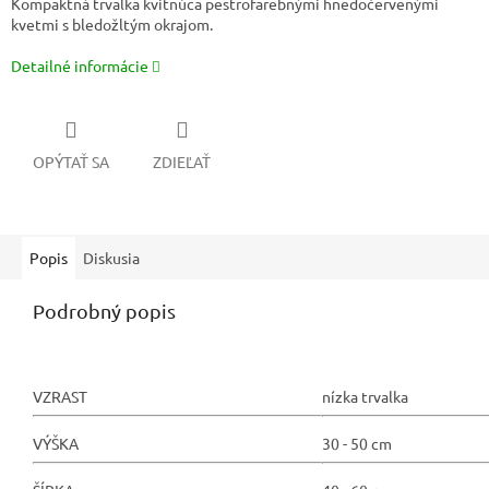
Kompaktná trvalka kvitnúca pestrofarebnými hnedočervenými
kvetmi s bledožltým okrajom.
Detailné informácie
OPÝTAŤ SA
ZDIEĽAŤ
Popis
Diskusia
Podrobný popis
VZRAST
nízka trvalka
VÝŠKA
30 - 50 cm