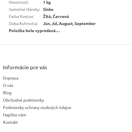
Hmotnosť
:
1 kg
Svetelné Nároky
:
Slnko
Farba Kvetov
:
Žltá, Červená
Doba Kvitnutia
:
Jún, Júl, August, September
Položka bola vypredaná…
Z
á
p
ä
Informácie pre vás
t
Doprava
i
e
O nás
Blog
Obchodné podmienky
Podmienky ochrany osobných údajov
Napíšte nám
Kontakt