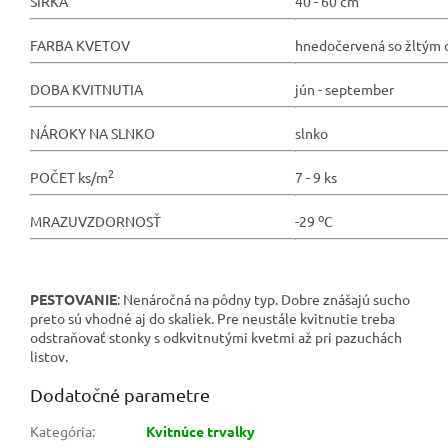
ŠÍRKA
40 - 60 cm
FARBA KVETOV
hnedočervená so žltým 
DOBA KVITNUTIA
jún - september
NÁROKY NA SLNKO
slnko
2
POČET ks/m
7 - 9 ks
o
MRAZUVZDORNOSŤ
-29
C
PESTOVANIE
: Nenáročná na pôdny typ. Dobre znášajú sucho
preto sú vhodné aj do skaliek. Pre neustále kvitnutie treba
odstraňovať stonky s odkvitnutými kvetmi až pri pazuchách
listov.
Dodatočné parametre
Kategória
:
Kvitnúce trvalky