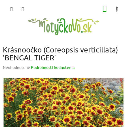
Prejsť
NÁKU
na
obsah
KOŠÍK
Krásnoočko (Coreopsis verticillata)
'BENGAL TIGER'
Priemerné
Neohodnotené
Podrobnosti hodnotenia
hodnotenie
produktu
je
0,0
z
5
hviezdičiek.