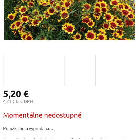
5,20 €
4,23 € bez DPH
Jednotková
Momentálne nedostupné
cena:
Položka bola vypredaná…