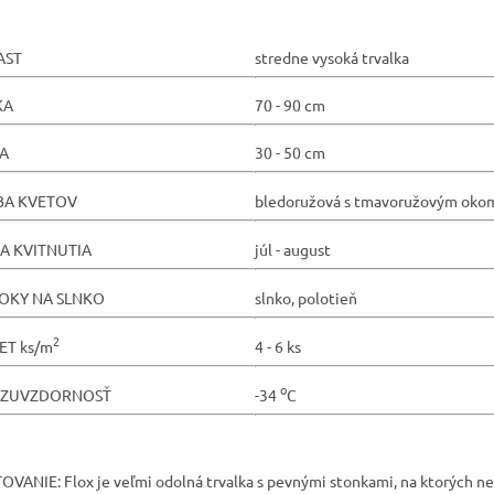
AST
stredne vysoká trvalka
KA
70 - 90 cm
KA
30 - 50 cm
BA KVETOV
bledoružová s tmavoružovým oko
A KVITNUTIA
júl - august
OKY NA SLNKO
slnko, polotieň
2
ET ks/m
4 - 6 ks
o
ZUVZDORNOSŤ
-34
C
OVANIE: Flox je veľmi odolná trvalka s pevnými stonkami, na ktorých ne