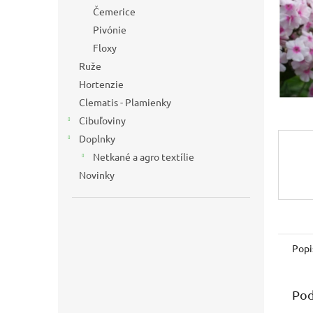
Čemerice
Pivónie
Floxy
Ruže
Hortenzie
Clematis - Plamienky
Cibuľoviny
Doplnky
Netkané a agro textílie
Novinky
Popi
Pod