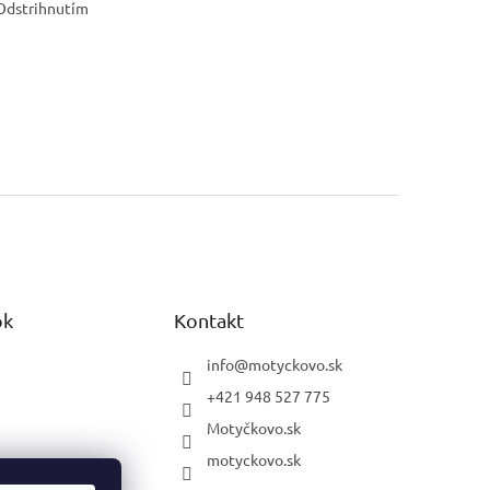
 Odstrihnutím
ok
Kontakt
info
@
motyckovo.sk
+421 948 527 775
Motyčkovo.sk
motyckovo.sk