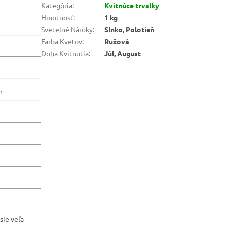
Kategória
:
Kvitnúce trvalky
Hmotnosť
:
1 kg
Svetelné Nároky
:
Slnko, Polotieň
Farba Kvetov
:
Ružová
Doba Kvitnutia
:
Júl, August
m
sie veľa