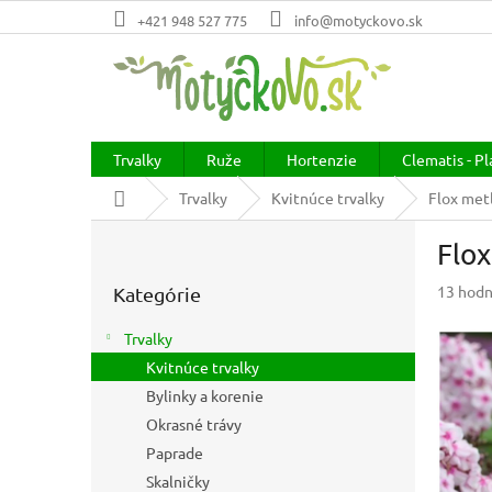
Prejsť
+421 948 527 775
info@motyckovo.sk
na
obsah
Trvalky
Ruže
Hortenzie
Clematis - P
Domov
Trvalky
Kvitnúce trvalky
Flox met
B
Flox
o
Preskočiť
č
Prieme
13 hodn
Kategórie
kategórie
n
hodnot
ý
produkt
Trvalky
p
je
Kvitnúce trvalky
a
2,9
z
Bylinky a korenie
n
5
e
Okrasné trávy
hviezdič
l
Paprade
Skalničky