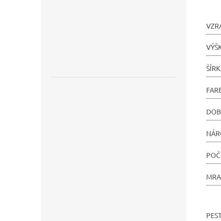
VZR
VÝŠ
ŠÍR
FAR
DOB
NÁR
POČ
MRA
PEST