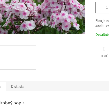
Flox je 
zaujímav
Detailné
TLAČ
s
Diskusia
robný popis