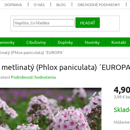
DOPRAVA
O NÁS
BLOG
OBCHODNÉ PODMIENKY
HĽADAŤ
lamienky
Cibuľoviny
Doplnky
Novinky
Kontakt
linatý (Phlox paniculata) ´EUROPA´
 metlinatý (Phlox paniculata) ´EUROPA
rné
otení
Podrobnosti hodnotenia
enie
4,90
u
3,98 € b
Jednotk
Skla
cena:
iek.
Môžeme d