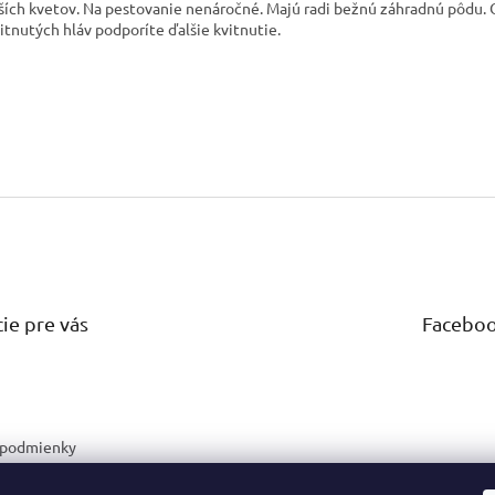
ích kvetov. Na pestovanie nenáročné. Majú radi bežnú záhradnú pôdu.
itnutých hláv podporíte ďalšie kvitnutie.
ie pre vás
Facebo
podmienky
 ochrany