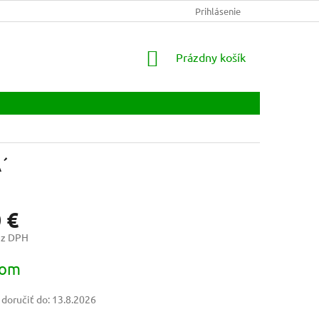
PODMIENKY OCHRANY OSOBNÝCH ÚDAJOV
Prihlásenie
NAPÍŠTE NÁM
K
NÁKUPNÝ
Prázdny košík
KOŠÍK
´
 €
ez DPH
ová
dom
oručiť do:
13.8.2026