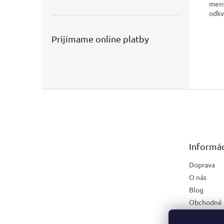
menš
odkv
Prijímame online platby
Z
á
p
ä
t
Informác
i
e
Doprava
O nás
Blog
Obchodné 
Podmienky