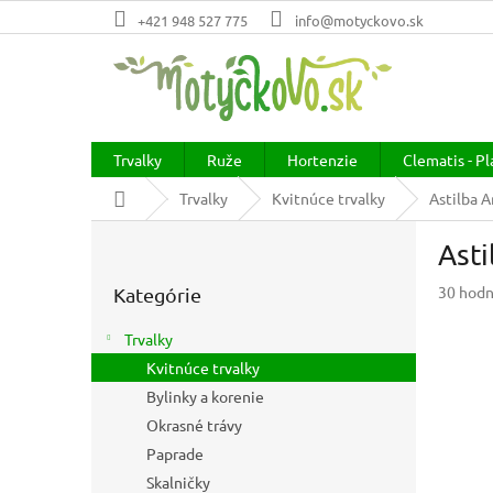
Prejsť
+421 948 527 775
info@motyckovo.sk
na
obsah
Trvalky
Ruže
Hortenzie
Clematis - P
Domov
Trvalky
Kvitnúce trvalky
Astilba A
B
Asti
o
Preskočiť
č
Prieme
30 hodn
Kategórie
kategórie
n
hodnot
ý
produkt
Trvalky
p
je
Kvitnúce trvalky
a
2,5
z
Bylinky a korenie
n
5
e
Okrasné trávy
hviezdič
l
Paprade
Skalničky