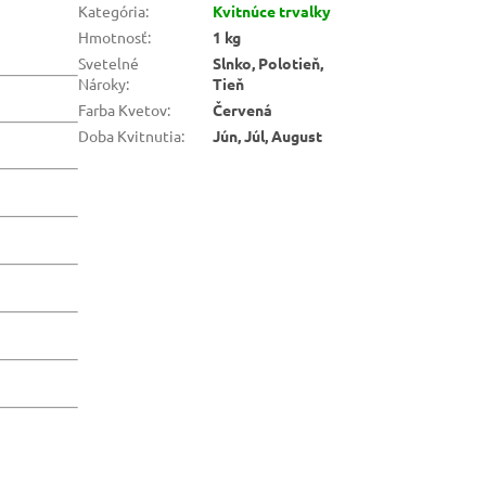
Kategória
:
Kvitnúce trvalky
Hmotnosť
:
1 kg
Svetelné
Slnko, Polotieň,
Nároky
:
Tieň
Farba Kvetov
:
Červená
Doba Kvitnutia
:
Jún, Júl, August