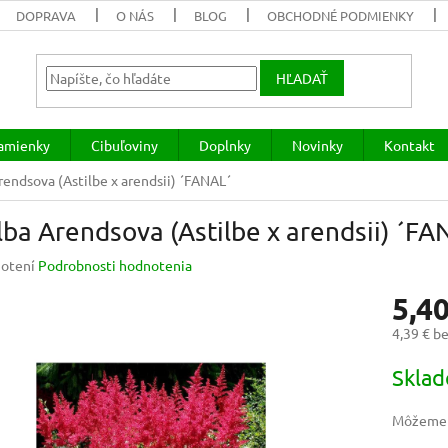
DOPRAVA
O NÁS
BLOG
OBCHODNÉ PODMIENKY
HĽADAŤ
lamienky
Cibuľoviny
Doplnky
Novinky
Kontakt
rendsova (Astilbe x arendsii) ´FANAL´
lba Arendsova (Astilbe x arendsii) ´FA
rné
otení
Podrobnosti hodnotenia
enie
5,40
u
4,39 € b
Jednotk
Skla
cena:
iek.
Môžeme d