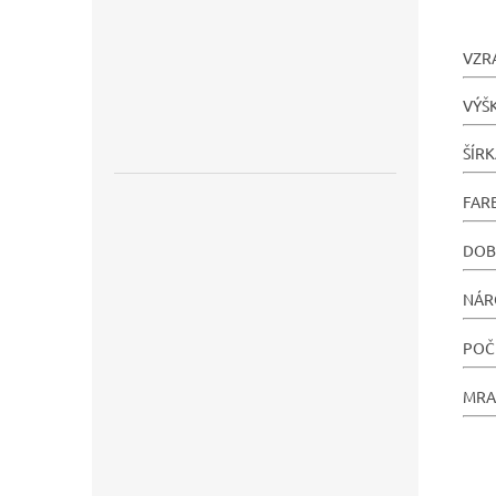
VZR
VÝŠ
ŠÍR
FAR
DOB
NÁR
POČ
MRA