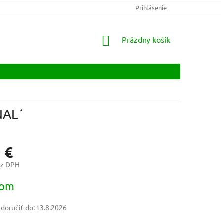
PODMIENKY OCHRANY OSOBNÝCH ÚDAJOV
Prihlásenie
NAPÍŠTE NÁM
K
NÁKUPNÝ
Prázdny košík
KOŠÍK
NAL´
 €
ez DPH
ová
dom
oručiť do:
13.8.2026