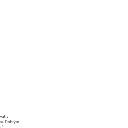
vať v
nku. Dobrým
iť