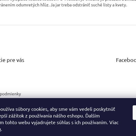
ránením odumretých hľúz. Ja jar treba odstrániť suché listy a kvety.
ie pre vás
Facebo
podmienky
 ochrany
dajov
oužíva súbory cookies, aby sme vám vedeli poskytnúť
ám
epší zážitok z používania nášho eshopu. Ďalším
m tohto webu vyjadrujete súhlas s ich používaním. Viac
u
.