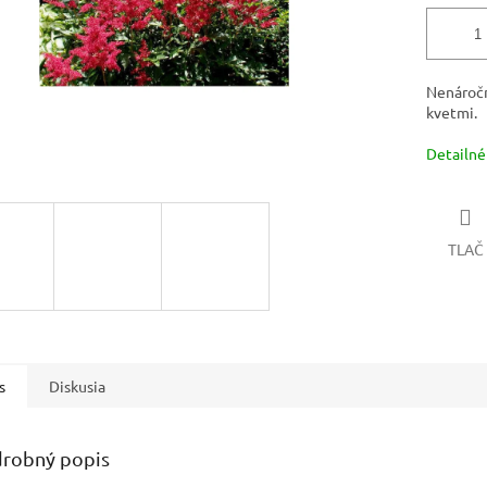
Nenáročn
kvetmi.
Detailné
TLAČ
s
Diskusia
robný popis