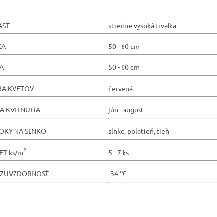
AST
stredne vysoká trvalka
KA
50 - 60 cm
KA
50 - 60 cm
BA KVETOV
červená
A KVITNUTIA
jún - august
OKY NA SLNKO
slnko, polotieň, tieň
2
ET ks/m
5 - 7 ks
o
ZUVZDORNOSŤ
-34
C