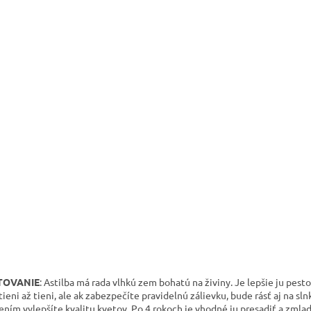
TOVANIE
: Astilba má rada vlhkú zem bohatú na živiny. Je lepšie ju pesto
tieni až tieni, ale ak zabezpečíte pravidelnú zálievku, bude rásť aj na sl
ením vylepšíte kvalitu kvetov. Po 4 rokoch je vhodné ju presadiť a zmlad