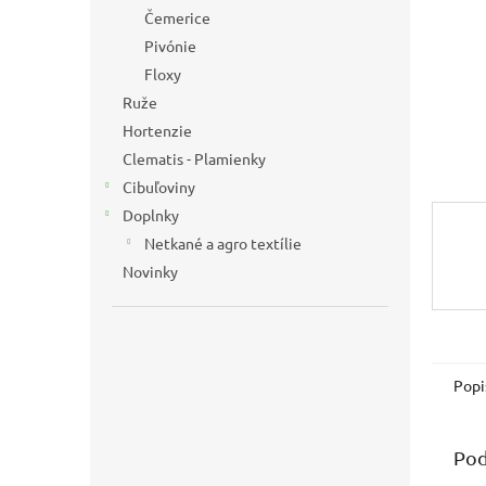
Čemerice
Pivónie
Floxy
Ruže
Hortenzie
Clematis - Plamienky
Cibuľoviny
Doplnky
Netkané a agro textílie
Novinky
Popi
Pod