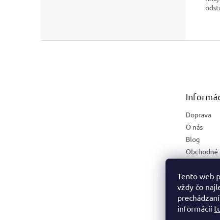
odst
Z
á
p
ä
t
Informác
i
e
Doprava
O nás
Blog
Obchodné 
Podmienky
osobných ú
Tento web p
Napíšte n
vždy čo najl
prechádzaní
Kontakt
informácií
t